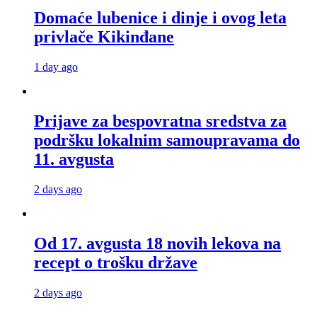
Domaće lubenice i dinje i ovog leta
privlače Kikinđane
1 day ago
Prijave za bespovratna sredstva za
podršku lokalnim samoupravama do
11. avgusta
2 days ago
Od 17. avgusta 18 novih lekova na
recept o trošku države
2 days ago