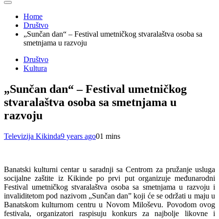
Home
Društvo
„Sunčan dan“ – Festival umetničkog stvaralaštva osoba sa
smetnjama u razvoju
Društvo
Kultura
„Sunčan dan“ – Festival umetničkog
stvaralaštva osoba sa smetnjama u
razvoju
Televizija Kikinda
9 years ago
0
1 mins
Banatski kulturni centar u saradnji sa Centrom za pružanje usluga
socijalne zaštite iz Kikinde po prvi put organizuje međunarodni
Festival umetničkog stvaralaštva
osoba sa smetnjama u razvoju i
invaliditetom
pod nazivom „Sunčan dan” koji će se održati u maju u
Banatskom kulturnom centru u Novom Miloševu.
Povodom ovog
festivala, organizatori raspisuju
konkurs
za najbolje likovne i