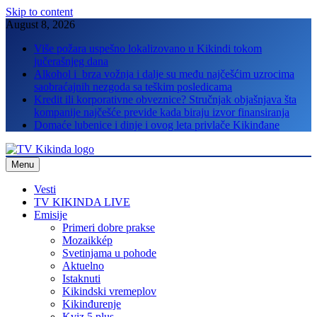
Skip to content
August 8, 2026
Više požara uspešno lokalizovano u Kikindi tokom
jučerašnjeg dana
Alkohol i brza vožnja i dalje su među najčešćim uzrocima
saobraćajnih nezgoda sa teškim posledicama
Kredit ili korporativne obveznice? Stručnjak objašnjava šta
kompanije najčešće previde kada biraju izvor finansiranja
Domaće lubenice i dinje i ovog leta privlače Kikinđane
Menu
TV Kikinda
Vesti
TV KIKINDA LIVE
Emisije
Primeri dobre prakse
Mozaikkép
Svetinjama u pohode
Aktuelno
Istaknuti
Kikindski vremeplov
Kikinđurenje
Kviz 5 plus