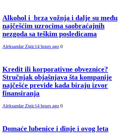
Alkohol i brza vožnja i dalje su među
najčešćim uzrocima saobraćajnih
nezgoda sa teškim posledicama
Aleksandar Zigic
14 hours ago
0
Kredit ili korporativne obveznice?
Stručnjak objašnjava šta kompanije
najčešće previde kada biraju izvor
finansiranja
Aleksandar Zigic
14 hours ago
0
Domaće lubenice i dinje i ovog leta