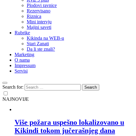
Plodovi ravnice
Rezervisano
Riznica
Mini intervju
Majini saveti
Rubrike
Kikinda na WEB-u
Stari Zanati
Da li ste znali?
Marketing
O nama
Impressum
Servisi
Search for:
NAJNOVIJE
Više požara uspešno lokalizovano u
Kikindi tokom jučerašnjeg dana