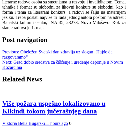
literarne radove
osoba sa smetnjama u razvoju i invaliditetom.
Tema,
tehnika i format su slobodni
za likovni konkurs su slobodni, kao i
forma i tema za literarani konkurs
, a radovi se šalju na maternjem
jeziku.
Treba pos
lati najviše tri rada jednog autora poštom na adresu:
Banatski kulturni centar, JNA 35, 23273, Novo Miloševo. Rok za
slanje radova
je
1. maj.
Post navigation
Previous:
Obeležen Svetski dan zdravlja uz slogan „Hajde da
razgovaramo“
Next:
Grad dobio sredstva za čišćenje i uređenje deponije u Novim
Kozarcima
Related News
Više požara uspešno lokalizovano u
Kikindi tokom jučerašnjeg dana
Viktoria Bella Bugarski
11 hours ago
0