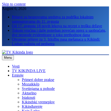
Skip to content
August 6, 2026
Prijave za bespovratna sredstva za podršku lokalnim
samoupravama do 11. avgusta
Od 17. avgusta 18 novih lekova na recept o trošku države
Tokom vrućina i dalje potreban povećan oprez u saobraćaju,
dve nezgode evidentirane u toku prethodnog dana
Otvorene prijave za 3. Izložbu pasa mešanaca u Kikindi:
Ljubav važnija od pedigrea
Menu
TV Kikinda
Vesti
TV KIKINDA LIVE
Emisije
Primeri dobre prakse
Mozaikkép
Svetinjama u pohode
Aktuelno
Istaknuti
Kikindski vremeplov
Kikinđurenje
Kviz 5 plus