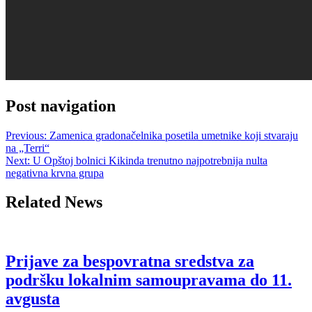
Post navigation
Previous:
Zamenica gradonačelnika posetila umetnike koji stvaraju
na „Terri“
Next:
U Opštoj bolnici Kikinda trenutno najpotrebnija nulta
negativna krvna grupa
Related News
Prijave za bespovratna sredstva za
podršku lokalnim samoupravama do 11.
avgusta