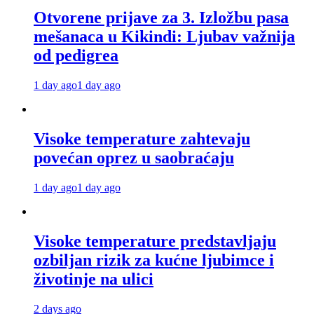
Otvorene prijave za 3. Izložbu pasa
mešanaca u Kikindi: Ljubav važnija
od pedigrea
1 day ago
1 day ago
Visoke temperature zahtevaju
povećan oprez u saobraćaju
1 day ago
1 day ago
Visoke temperature predstavljaju
ozbiljan rizik za kućne ljubimce i
životinje na ulici
2 days ago