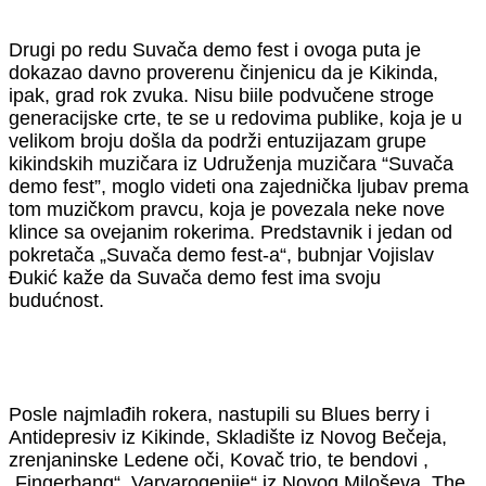
Drugi po redu Suvača demo fest i ovoga puta je
dokazao davno proverenu činjenicu da je Kikinda,
ipak, grad rok zvuka. Nisu biile podvučene stroge
generacijske crte, te se u redovima publike, koja je u
velikom broju došla da podrži entuzijazam grupe
kikindskih muzičara iz Udruženja muzičara “Suvača
demo fest”, moglo videti ona zajednička ljubav prema
tom muzičkom pravcu, koja je povezala neke nove
klince sa ovejanim rokerima. Predstavnik i jedan od
pokretača „Suvača demo fest-a“, bubnjar Vojislav
Đukić kaže da Suvača demo fest ima svoju
budućnost.
Posle najmlađih rokera, nastupili su Blues berry i
Antidepresiv iz Kikinde, Skladište iz Novog Bečeja,
zrenjaninske Ledene oči, Kovač trio, te bendovi ,
„Fingerbang“, Varvarogenije“ iz Novog Miloševa, The