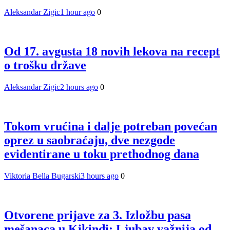
Aleksandar Zigic
1 hour ago
0
Od 17. avgusta 18 novih lekova na recept
o trošku države
Aleksandar Zigic
2 hours ago
0
Tokom vrućina i dalje potreban povećan
oprez u saobraćaju, dve nezgode
evidentirane u toku prethodnog dana
Viktoria Bella Bugarski
3 hours ago
0
Otvorene prijave za 3. Izložbu pasa
mešanaca u Kikindi: Ljubav važnija od