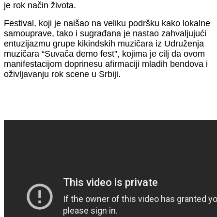
je rok način života.
Festival, koji je naišao na veliku podršku kako lokalne
samouprave, tako i sugrađana je nastao zahvaljujući
entuzijazmu grupe kikindskih muzičara iz Udruženja
muzičara “Suvača demo fest”, kojima je cilj da ovom
manifestacijom doprinesu afirmaciji mladih bendova i
oživljavanju rok scene u Srbiji.