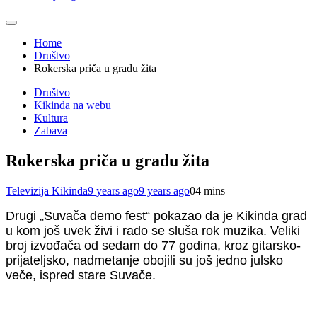
Home
Društvo
Rokerska priča u gradu žita
Društvo
Kikinda na webu
Kultura
Zabava
Rokerska priča u gradu žita
Televizija Kikinda
9 years ago
9 years ago
0
4 mins
Drugi „Suvača demo fest“ pokazao da je Kikinda grad
u kom još uvek živi i rado se sluša rok muzika. Veliki
broj izvođača od sedam do 77 godina, kroz gitarsko-
prijateljsko, nadmetanje obojili su još jedno julsko
veče, ispred stare Suvače.