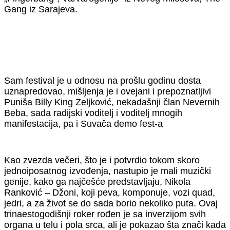
Gang iz Sarajeva.
Sam festival je u odnosu na prošlu godinu dosta
uznapredovao, mišljenja je i ovejani i prepoznatljivi
Puniša Billy King Zeljković, nekadašnji član Nevernih
Beba, sada radijski voditelj i voditelj mnogih
manifestacija, pa i Suvača demo fest-a
Kao zvezda večeri, što je i potvrdio tokom skoro
jednoiposatnog izvođenja, nastupio je mali muzički
genije, kako ga najčešće predstavljaju, Nikola
Ranković – Džoni, koji peva, komponuje, vozi quad,
jedri, a za život se do sada borio nekoliko puta. Ovaj
trinaestogodišnji roker rođen je sa inverzijom svih
organa u telu i pola srca, ali je pokazao šta znači kada