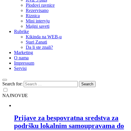
Plodovi ravnice
Rezervisano
Riznica
Mini intervju
Majini saveti
Rubrike
Kikinda na WEB-u
Stari Zanati
Da li ste znali?
Marketing
O nama
Impressum
Servisi
Search for:
NAJNOVIJE
Prijave za bespovratna sredstva za
podršku lokalnim samoupravama do