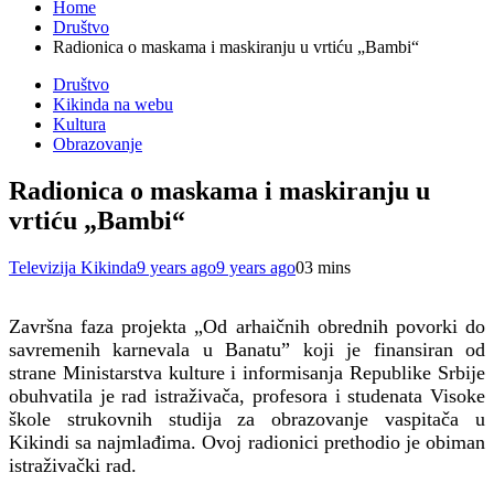
Home
Društvo
Radionica o maskama i maskiranju u vrtiću „Bambi“
Društvo
Kikinda na webu
Kultura
Obrazovanje
Radionica o maskama i maskiranju u
vrtiću „Bambi“
Televizija Kikinda
9 years ago
9 years ago
0
3 mins
Završna faza projekta „Od arhaičnih obrednih povorki do
savremenih karnevala u Banatu” koji je finansiran od
strane Ministarstva kulture i informisanja Republike Srbije
obuhvatila je rad istraživača, profesora i studenata Visoke
škole strukovnih studija za obrazovanje vaspitača u
Kikindi sa najmlađima. Ovoj radionici prethodio je obiman
istraživački rad.