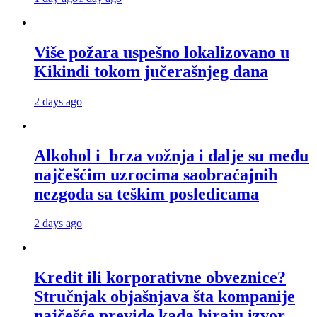
Više požara uspešno lokalizovano u
Kikindi tokom jučerašnjeg dana
2 days ago
Alkohol i brza vožnja i dalje su među
najčešćim uzrocima saobraćajnih
nezgoda sa teškim posledicama
2 days ago
Kredit ili korporativne obveznice?
Stručnjak objašnjava šta kompanije
najčešće previde kada biraju izvor