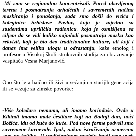
-Mi smo se regionalno koncentrisali. Pored obavljenog
terena i posmatranja arhaičnih i savremenih načina
maskiranja i ponašanja, sada smo došli do vrtića i
koleginice Srbislave Pavlov, koja je zajedno sa
studentima upriličila radionicu, koja je osmišljena sa
ciljem da se vidi koliko najmlađi posmatraju masku kao
rekvizit, koji je bio deo tradicionalne kulture, ali koji i
danas ima veliku ulogu u odrastanju,
kaže etnolog i
profesor u Visokoj školi strukovnih studija za obrazovanje
vaspitača Vesna Marjanović.
Ono što je arhaično ili živi u sećanjima starijih generacija
ili se vezuje za zimske povorke:
-Više koledare nemamo, ali imamo korinđaše. Ovde u
Kikindi imamo male čestitare koji na Badnji dan, uoči
Božića, idu od kuće do kuće. Pod nove forme podveli smo
savremene karnevale. Ipak, nakon istraživanja usmerena
sam na kritiku. U tradicionlnom modelu imali smo uvek