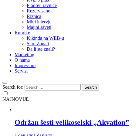
Plodovi ravnice
Rezervisano
Riznica
Mini intervju
Majini saveti
Rubrike
Kikinda na WEB-u
Stari Zanati
Da li ste znali?
Marketing
O nama
Impressum
Servisi
Search for:
NAJNOVIJE
Održan šesti velikoselski „Akvatlon”
1 day ago
1 day ago