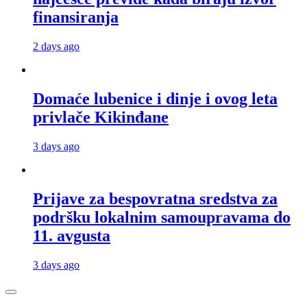
finansiranja
2 days ago
Domaće lubenice i dinje i ovog leta
privlače Kikinđane
3 days ago
Prijave za bespovratna sredstva za
podršku lokalnim samoupravama do
11. avgusta
3 days ago