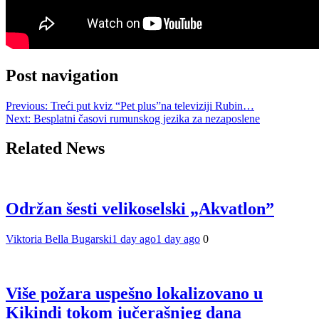
Post navigation
Previous:
Treći put kviz “Pet plus”na televiziji Rubin…
Next:
Besplatni časovi rumunskog jezika za nezaposlene
Related News
Održan šesti velikoselski „Akvatlon”
Viktoria Bella Bugarski
1 day ago
1 day ago
0
Više požara uspešno lokalizovano u
Kikindi tokom jučerašnjeg dana