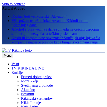
Skip to content
August 9, 2026
Održan šesti velikoselski „Akvatlon”
Više požara uspešno lokalizovano u Kikindi tokom
jučerašnjeg dana
Alkohol i brza vožnja i dalje su među najčešćim uzrocima
saobraćajnih nezgoda sa teškim posledicama
Kredit ili korporativne obveznice? Stručnjak objašnjava šta
kompanije najčešće previde kada biraju izvor finansiranja
Menu
TV Kikinda
Vesti
TV KIKINDA LIVE
Emisije
Primeri dobre prakse
Mozaikkép
Svetinjama u pohode
Aktuelno
Istaknuti
Kikindski vremeplov
Kikinđurenje
Kviz 5 plus