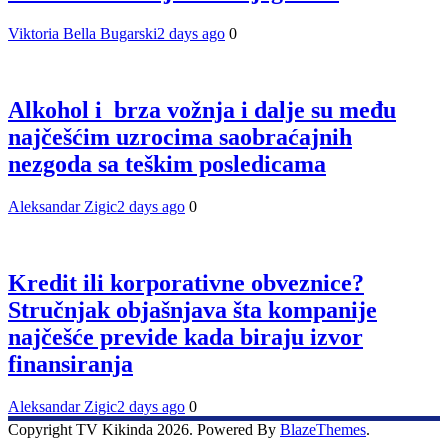
Viktoria Bella Bugarski
2 days ago
0
Alkohol i brza vožnja i dalje su među
najčešćim uzrocima saobraćajnih
nezgoda sa teškim posledicama
Aleksandar Zigic
2 days ago
0
Kredit ili korporativne obveznice?
Stručnjak objašnjava šta kompanije
najčešće previde kada biraju izvor
finansiranja
Aleksandar Zigic
2 days ago
0
Copyright TV Kikinda 2026. Powered By
BlazeThemes
.