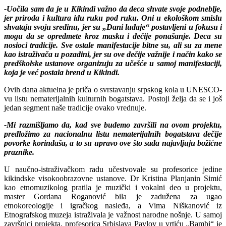
-Uočila sam da je u Kikindi važno da deca shvate svoje podneblje,
jer priroda i kultura idu ruku pod ruku. Oni u ekološkom smislu
shvataju svoju sredinu, jer su „Dani ludaje“ postavljeni u fokusu i
mogu da se opredmete kroz masku i dečije ponašanje. Deca su
nosioci tradicije. Sve ostale manifestacije bitne su, ali su za mene
kao istraživača u pozadini, jer su ove dečije važnije i način kako se
predškolske ustanove organizuju za učešće u samoj manifestaciji,
koja je već postala brend u Kikindi.
Ovih dana aktuelna je priča o svrstavanju srpskog kola u UNESCO-
vu listu nematerijalnih kulturnih bogatstava. Postoji želja da se i još
jedan segment naše tradicije ovako vrednuje.
-Mi razmišljamo da, kad sve budemo završili na ovom projektu,
predložimo za nacionalnu listu nematerijalnih bogatstava dečije
povorke korinđaša, a to su upravo ove što sada najavljuju božićne
praznike.
U naučno-istraživačkom radu učestvovale su profesorice jedine
kikindske visokoobrazovne ustanove. Dr Kristina Planjanin Simić
kao etnomuzikolog pratila je muzički i vokalni deo u projektu,
master Gordana Roganović bila je zadužena za ugao
etnokoreologije i igračkog nasleđa, a Vima Niškanović iz
Etnografskog muzeja istraživala je važnost narodne nošnje. U samoj
završnici projekta, profesorica Srbislava Pavlov u vrtiću „Bambi“ je