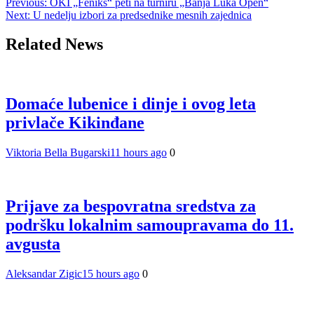
Previous:
OKI „Feniks“ peti na turniru „Banja Luka Open“
Next:
U nedelju izbori za predsednike mesnih zajednica
Related News
Domaće lubenice i dinje i ovog leta
privlače Kikinđane
Viktoria Bella Bugarski
11 hours ago
0
Prijave za bespovratna sredstva za
podršku lokalnim samoupravama do 11.
avgusta
Aleksandar Zigic
15 hours ago
0