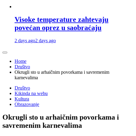
Visoke temperature zahtevaju
povećan oprez u saobraćaju
2 days ago
2 days ago
Home
Društvo
Okrugli sto u arhaičnim povorkama i savremenim
karnevalima
Društvo
Kikinda na webu
Kultura
Obrazovanje
Okrugli sto u arhaičnim povorkama i
savremenim karnevalima