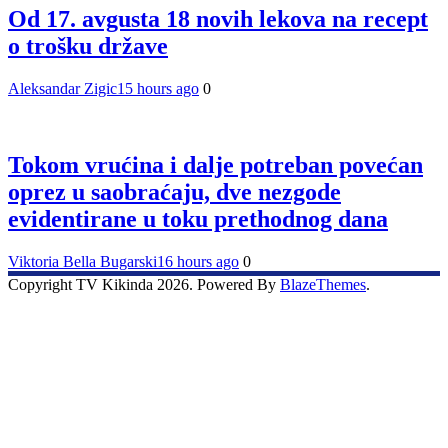
Od 17. avgusta 18 novih lekova na recept
o trošku države
Aleksandar Zigic
15 hours ago
0
Tokom vrućina i dalje potreban povećan
oprez u saobraćaju, dve nezgode
evidentirane u toku prethodnog dana
Viktoria Bella Bugarski
16 hours ago
0
Copyright TV Kikinda 2026. Powered By
BlazeThemes
.