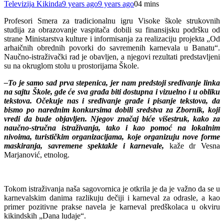
Televizija Kikinda
9 years ago
9 years ago
0
4 mins
Profesori Smera za tradicionalnu igru Visoke škole strukovnih
studija za obrazovanje vaspitača dobili su finansijsku podršku od
strane Ministarstva kulture i informisanja za realizaciju projekta „Od
arhaičnih obrednih povorki do savremenih karnevala u Banatu“.
Naučno-istraživački rad je obavljen, a njegovi rezultati predstavljeni
su na okruglom stolu u prostorijama Škole.
–
To je samo sad prva stepenica, jer nam predstoji sređivanje linka
na sajtu Škole, gde će sva građa biti dostupna i vizuelno i u obliku
tekstova. Očekuje nas i sređivanje građe i pisanje tekstova, da
bismo po narednim konkursima dobili sredstva za Zbornik, koji
vredi da bude objavljen. Njegov značaj biće višestruk, kako za
naučno-stručna istraživanja, tako i kao pomoć na lokalnim
nivoima, turističkim organizacijama, koje organizuju nove forme
maskiranja, savremene spektakle i karnevale,
kaže dr Vesna
Marjanović, etnolog.
Tokom istraživanja naša sagovornica je otkrila je da je važno da se u
karnevalskim danima razlikuju dečiji i karneval za odrasle, a kao
primer pozitivne prakse navela je karneval predškolaca u okviru
kikindskih „Dana ludaje“.