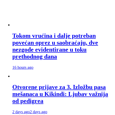
Tokom vrućina i dalje potreban
povećan oprez u saobraćaju, dve
nezgode evidentirane u toku
prethodnog dana
16 hours ago
Otvorene prijave za 3. Izložbu pasa
mešanaca u Kikindi: Ljubav važnija
od pedigrea
2 days ago
2 days ago