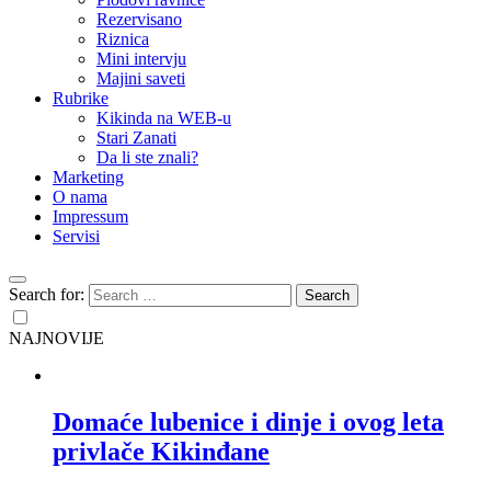
Rezervisano
Riznica
Mini intervju
Majini saveti
Rubrike
Kikinda na WEB-u
Stari Zanati
Da li ste znali?
Marketing
O nama
Impressum
Servisi
Search for:
NAJNOVIJE
Domaće lubenice i dinje i ovog leta
privlače Kikinđane