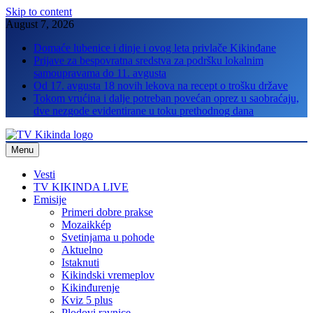
Skip to content
August 7, 2026
Domaće lubenice i dinje i ovog leta privlače Kikinđane
Prijave za bespovratna sredstva za podršku lokalnim
samoupravama do 11. avgusta
Od 17. avgusta 18 novih lekova na recept o trošku države
Tokom vrućina i dalje potreban povećan oprez u saobraćaju,
dve nezgode evidentirane u toku prethodnog dana
Menu
TV Kikinda
Vesti
TV KIKINDA LIVE
Emisije
Primeri dobre prakse
Mozaikkép
Svetinjama u pohode
Aktuelno
Istaknuti
Kikindski vremeplov
Kikinđurenje
Kviz 5 plus
Plodovi ravnice